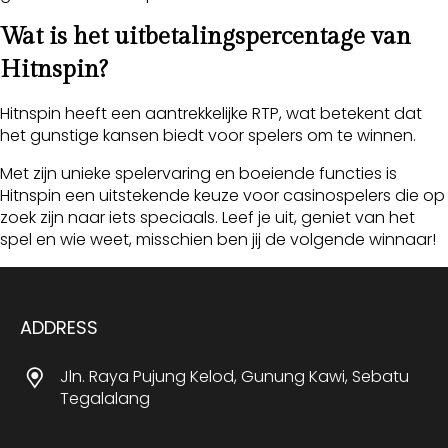
Wat is het uitbetalingspercentage van
Hitnspin?
Hitnspin heeft een aantrekkelijke RTP, wat betekent dat
het gunstige kansen biedt voor spelers om te winnen.
Met zijn unieke spelervaring en boeiende functies is
Hitnspin een uitstekende keuze voor casinospelers die op
zoek zijn naar iets speciaals. Leef je uit, geniet van het
spel en wie weet, misschien ben jij de volgende winnaar!
ADDRESS
Jln. Raya Pujung Kelod, Gunung Kawi, Sebatu
Tegalalang