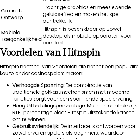
Prachtige graphics en meeslepende
Grafisch
geluidseffecten maken het spel
Ontwerp
aantrekkelijk.
Hitnspin is beschikbaar op zowel
Mobiele
desktop als mobiele apparaten voor
Toegankelijkheid
een flexibiliteit.
Voordelen van Hitnspin
Hitnspin heeft tal van voordelen die het tot een populaire
keuze onder casinospelers maken:
Verhoogde Spanning:
De combinatie van
traditionele gokkastmechanismen met moderne
functies zorgt voor een spannende speelervaring.
Hoog Uitbetalingspercentage:
Met een aantrekkelijk
RTP-percentage biedt Hitnspin uitstekende kansen
om te winnen.
Gebruiksvriendelijk:
De interface is ontworpen voor
zowel ervaren spelers als beginners, waardoor