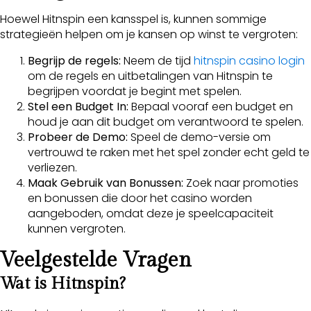
Hoewel Hitnspin een kansspel is, kunnen sommige
strategieën helpen om je kansen op winst te vergroten:
Begrijp de regels:
Neem de tijd
hitnspin casino login
om de regels en uitbetalingen van Hitnspin te
begrijpen voordat je begint met spelen.
Stel een Budget In:
Bepaal vooraf een budget en
houd je aan dit budget om verantwoord te spelen.
Probeer de Demo:
Speel de demo-versie om
vertrouwd te raken met het spel zonder echt geld te
verliezen.
Maak Gebruik van Bonussen:
Zoek naar promoties
en bonussen die door het casino worden
aangeboden, omdat deze je speelcapaciteit
kunnen vergroten.
Veelgestelde Vragen
Wat is Hitnspin?