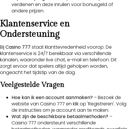
verdienen en deze inruilen voor bonusgeld of
andere prijzen.
Klantenservice en
Ondersteuning
Bij
Casino 777
staat klanttevredenheid voorop. De
klantenservice is 24/7 bereikbaar via verschillende
kanalen, waaronder live chat, e-mail en telefoon. Dit
zorgt ervoor dat spelers altijd geholpen worden,
ongeacht het tijdstip van de dag.
Veelgestelde Vragen
Hoe kan ik een account aanmaken?
– Bezoek de
website van Casino 777 en klik op 'Registreren'. Volg
de instructies om je account aan te maken.
Wat zijn de beschikbare betaalmethoden?
–
Casino 777 ondersteunt verschillende