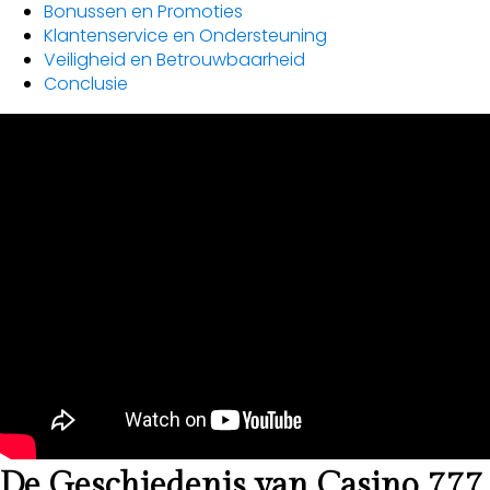
Bonussen en Promoties
Klantenservice en Ondersteuning
Veiligheid en Betrouwbaarheid
Conclusie
De Geschiedenis van Casino 777