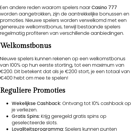
Een andere reden waarom spelers naar
Casino 777
worden aangetrokken, zijn de aantrekkelijke bonussen en
promoties. Nieuwe spelers worden verwelkomd met een
genereuze welkomstbonus, terwijl bestaande spelers
regelmatig profiteren van verschillende aanbiedingen.
Welkomstbonus
Nieuwe spelers kunnen rekenen op een welkomstbonus
van 100% op hun eerste storting, tot een maximum van
€200. Dit betekent dat als je €200 stort, je een totaal van
€400 hebt om mee te spelen!
Reguliere Promoties
Wekelijkse Cashback:
Ontvang tot 10% cashback op
je verliezen.
Gratis Spins:
Krijg geregeld gratis spins op
geselecteerde slots.
Loyaliteitsprogramma:
Spelers kunnen punten