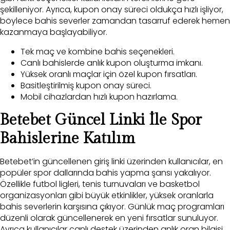
şekilleniyor. Ayrıca, kupon onay süreci oldukça hızlı işliyor,
böylece bahis severler zamandan tasarruf ederek hemen
kazanmaya başlayabiliyor.
Tek maç ve kombine bahis seçenekleri.
Canlı bahislerde anlık kupon oluşturma imkanı.
Yüksek oranlı maçlar için özel kupon fırsatları.
Basitleştirilmiş kupon onay süreci.
Mobil cihazlardan hızlı kupon hazırlama.
Betebet Güncel Linki İle Spor
Bahislerine Katılım
Betebet’in güncellenen giriş linki üzerinden kullanıcılar, en
popüler spor dallarında bahis yapma şansı yakalıyor.
Özellikle futbol ligleri, tenis turnuvaları ve basketbol
organizasyonları gibi büyük etkinlikler, yüksek oranlarla
bahis severlerin karşısına çıkıyor. Günlük maç programları
düzenli olarak güncellenerek en yeni fırsatlar sunuluyor.
Ayrıca kullanıcılar canlı destek üzerinden anlık oran bilgisi