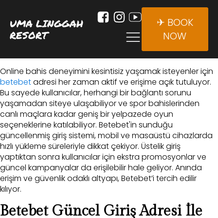
✈ BOOK
UMA LINGGAH
RESORT
NOW
Online bahis deneyimini kesintisiz yaşamak isteyenler için
betebet
adresi her zaman aktif ve erişime açık tutuluyor.
Bu sayede kullanıcılar, herhangi bir bağlantı sorunu
yaşamadan siteye ulaşabiliyor ve spor bahislerinden
canlı maçlara kadar geniş bir yelpazede oyun
seçeneklerine katılabiliyor. Betebet'in sunduğu
güncellenmiş giriş sistemi, mobil ve masaüstü cihazlarda
hızlı yükleme süreleriyle dikkat çekiyor. Üstelik giriş
yaptıktan sonra kullanıcılar için ekstra promosyonlar ve
güncel kampanyalar da erişilebilir hale geliyor. Anında
erişim ve güvenlik odaklı altyapı, Betebet’i tercih edilir
kılıyor.
Betebet Güncel Giriş Adresi İle