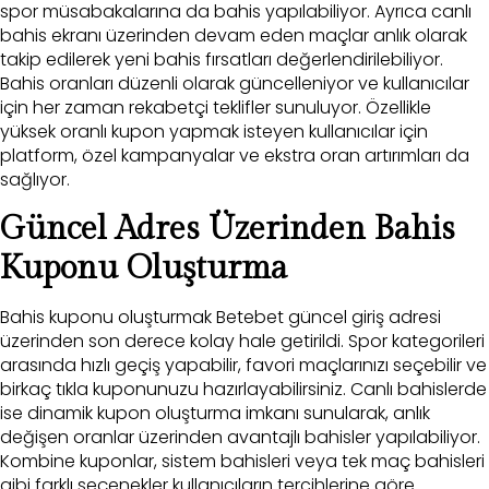
spor müsabakalarına da bahis yapılabiliyor. Ayrıca canlı
bahis ekranı üzerinden devam eden maçlar anlık olarak
takip edilerek yeni bahis fırsatları değerlendirilebiliyor.
Bahis oranları düzenli olarak güncelleniyor ve kullanıcılar
için her zaman rekabetçi teklifler sunuluyor. Özellikle
yüksek oranlı kupon yapmak isteyen kullanıcılar için
platform, özel kampanyalar ve ekstra oran artırımları da
sağlıyor.
Güncel Adres Üzerinden Bahis
Kuponu Oluşturma
Bahis kuponu oluşturmak Betebet güncel giriş adresi
üzerinden son derece kolay hale getirildi. Spor kategorileri
arasında hızlı geçiş yapabilir, favori maçlarınızı seçebilir ve
birkaç tıkla kuponunuzu hazırlayabilirsiniz. Canlı bahislerde
ise dinamik kupon oluşturma imkanı sunularak, anlık
değişen oranlar üzerinden avantajlı bahisler yapılabiliyor.
Kombine kuponlar, sistem bahisleri veya tek maç bahisleri
gibi farklı seçenekler kullanıcıların tercihlerine göre