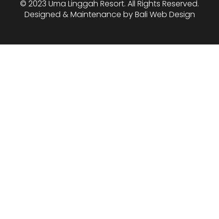
© 2023 Uma Linggah Resort. All Rights Reserved.
Designed & Maintenance by
Bali Web Design