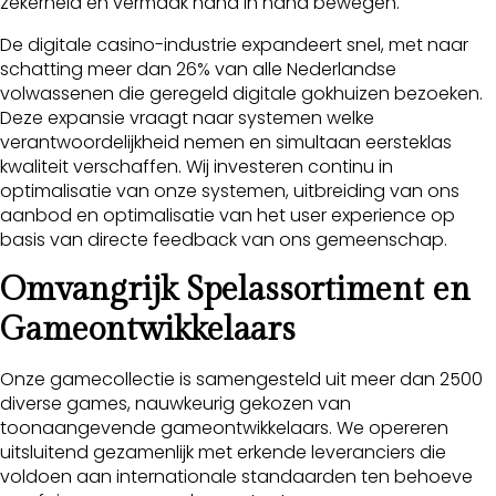
zekerheid en vermaak hand in hand bewegen.
De digitale casino-industrie expandeert snel, met naar
schatting meer dan 26% van alle Nederlandse
volwassenen die geregeld digitale gokhuizen bezoeken.
Deze expansie vraagt naar systemen welke
verantwoordelijkheid nemen en simultaan eersteklas
kwaliteit verschaffen. Wij investeren continu in
optimalisatie van onze systemen, uitbreiding van ons
aanbod en optimalisatie van het user experience op
basis van directe feedback van ons gemeenschap.
Omvangrijk Spelassortiment en
Gameontwikkelaars
Onze gamecollectie is samengesteld uit meer dan 2500
diverse games, nauwkeurig gekozen van
toonaangevende gameontwikkelaars. We opereren
uitsluitend gezamenlijk met erkende leveranciers die
voldoen aan internationale standaarden ten behoeve