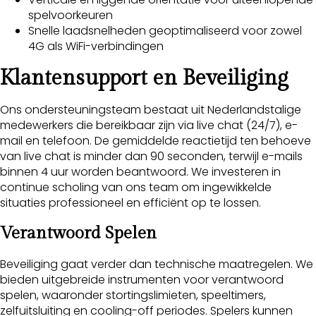
spelvoorkeuren
Snelle laadsnelheden geoptimaliseerd voor zowel
4G als WiFi-verbindingen
Klantensupport en Beveiliging
Ons ondersteuningsteam bestaat uit Nederlandstalige
medewerkers die bereikbaar zijn via live chat (24/7), e-
mail en telefoon. De gemiddelde reactietijd ten behoeve
van live chat is minder dan 90 seconden, terwijl e-mails
binnen 4 uur worden beantwoord. We investeren in
continue scholing van ons team om ingewikkelde
situaties professioneel en efficiënt op te lossen.
Verantwoord Spelen
Beveiliging gaat verder dan technische maatregelen. We
bieden uitgebreide instrumenten voor verantwoord
spelen, waaronder stortingslimieten, speeltimers,
zelfuitsluiting en cooling-off periodes. Spelers kunnen