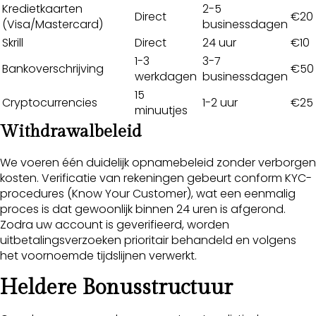
Kredietkaarten
2-5
Direct
€20
(Visa/Mastercard)
businessdagen
Skrill
Direct
24 uur
€10
1-3
3-7
Bankoverschrijving
€50
werkdagen
businessdagen
15
Cryptocurrencies
1-2 uur
€25
minuutjes
Withdrawalbeleid
We voeren één duidelijk opnamebeleid zonder verborgen
kosten. Verificatie van rekeningen gebeurt conform KYC-
procedures (Know Your Customer), wat een eenmalig
proces is dat gewoonlijk binnen 24 uren is afgerond.
Zodra uw account is geverifieerd, worden
uitbetalingsverzoeken prioritair behandeld en volgens
het voornoemde tijdslijnen verwerkt.
Heldere Bonusstructuur