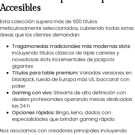
Accesibles
Esta colección supera más de 500 títulos
meticulosamente seleccionados, cubriendo todas estas
áreas que los clientes demandan:
Tragamonedas tradicionales más modernas slots:
Incluyendo títulos clásicos de triple carretes y
novedosas slots incrementales de jackpots
gigantes
Títulos para table premium:
Variadas versiones en
blackjack, rueda de Europa más US, baccarat con
poker
Gaming con vivo:
Streams de alta definición con
dealers profesionales operando mesas dedicadas
las 24 h
Opciones rápidos:
Bingo, keno, dados con
especialidades que brindan gaming rápido
Nos asociamos con creadores principales incluyendo