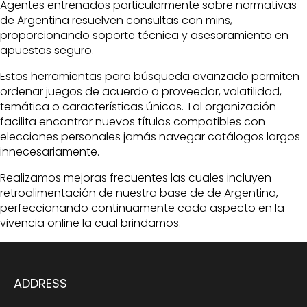
Agentes entrenados particularmente sobre normativas
de Argentina resuelven consultas con mins,
proporcionando soporte técnica y asesoramiento en
apuestas seguro.
Estos herramientas para búsqueda avanzado permiten
ordenar juegos de acuerdo a proveedor, volatilidad,
temática o características únicas. Tal organización
facilita encontrar nuevos títulos compatibles con
elecciones personales jamás navegar catálogos largos
innecesariamente.
Realizamos mejoras frecuentes las cuales incluyen
retroalimentación de nuestra base de de Argentina,
perfeccionando continuamente cada aspecto en la
vivencia online la cual brindamos.
ADDRESS