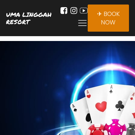
✈ BOOK
UMA LINGGAH
RESORT
NOW