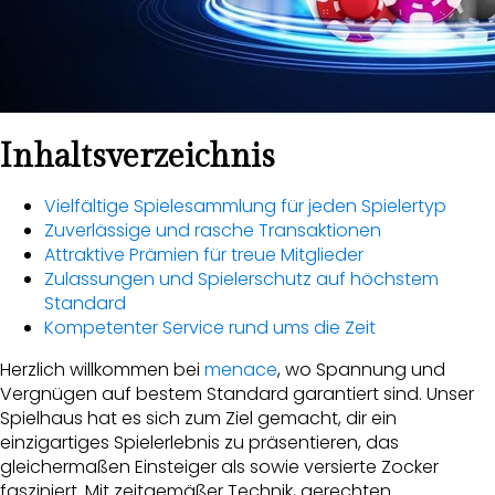
Inhaltsverzeichnis
Vielfältige Spielesammlung für jeden Spielertyp
Zuverlässige und rasche Transaktionen
Attraktive Prämien für treue Mitglieder
Zulassungen und Spielerschutz auf höchstem
Standard
Kompetenter Service rund ums die Zeit
Herzlich willkommen bei
menace
, wo Spannung und
Vergnügen auf bestem Standard garantiert sind. Unser
Spielhaus hat es sich zum Ziel gemacht, dir ein
einzigartiges Spielerlebnis zu präsentieren, das
gleichermaßen Einsteiger als sowie versierte Zocker
fasziniert. Mit zeitgemäßer Technik, gerechten