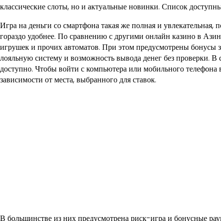
классические слоты, но и актуальные новинки. Список доступн
Игра на деньги со смартфона такая же полная и увлекательная,
гораздо удобнее. По сравнению с другими онлайн казино в Азин
игрушек и прочих автоматов. При этом предусмотрены бонусы з
лояльную систему и возможность вывода денег без проверки. В 
доступно. Чтобы войти с компьютера или мобильного телефона в
зависимости от места, выбранного для ставок.
В большинстве из них предусмотрена риск-игра и бонусные рау