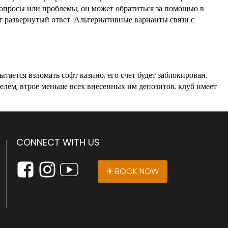
вопросы или проблемы, он может обратиться за помощью в
т развернутый ответ. Альтернативные варианты связи с
тается взломать софт казино, его счет будет заблокирован.
лем, втрое меньше всех внесенных им депозитов, клуб имеет
CONNECT WITH US
✈ BOOK NOW