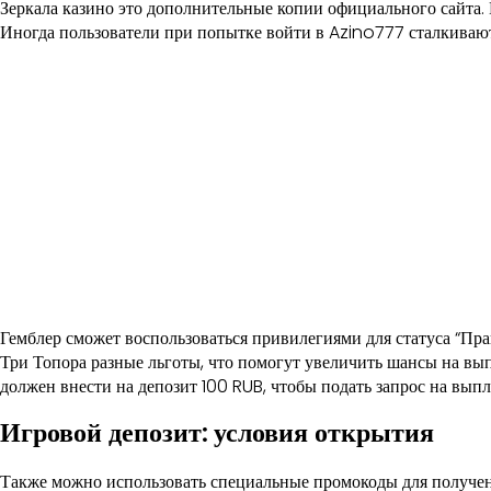
Зеркала казино это дополнительные копии официального сайта. 
Иногда пользователи при попытке войти в Azino777 сталкиваютс
Гемблер сможет воспользоваться привилегиями для статуса “Прай
Три Топора разные льготы, что помогут увеличить шансы на в
должен внести на депозит 100 RUB, чтобы подать запрос на вып
Игровой депозит: условия открытия
Также можно использовать специальные промокоды для получени