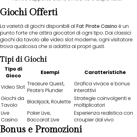
Giochi Offerti
La varietà di giochi disponibili al
Fat Pirate Casino
è un
punto forte che attira giocatori di ogni tipo. Dai classici
giochi da tavolo alle video slot moderne, ogni visitatore
trova qualcosa che si adatta ai propri gusti.
Tipi di Giochi
Tipo di
Esempi
Caratteristiche
Gioco
Treasure Quest,
Grafica vivace e bonus
Video Slot
Pirate’s Plunder
interattivi
Giochi da
Strategie coinvolgenti e
Blackjack, Roulette
Tavolo
moltiplicatori
Live
Poker Live,
Esperienza realistica con
Casino
Baccarat Live
croupier dal vivo
Bonus e Promozioni