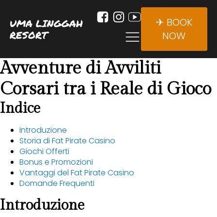
✈ BOOK
UMA LINGGAH
RESORT
NOW
Avventure di Avviliti
Corsari tra i Reale di Gioco
Indice
Introduzione
Storia di Fat Pirate Casino
Giochi Offerti
Bonus e Promozioni
Vantaggi del Fat Pirate Casino
Domande Frequenti
Introduzione