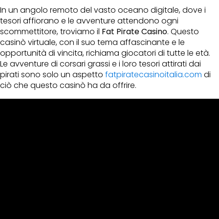
In un angolo remoto del vasto oceano digitale, dove i
tesori affiorano e le avventure attendono ogni
scommettitore, troviamo il
Fat Pirate Casino
. Questo
casinò virtuale, con il suo tema affascinante e le
opportunità di vincita, richiama giocatori di tutte le età.
Le avventure di corsari grassi e i loro tesori attirati dai
pirati sono solo un aspetto
fatpiratecasinoitalia.com
di
ciò che questo casinò ha da offrire.