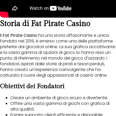
Storia di Fat Pirate Casino
Il
Fat Pirate Casino
ha una storia affascinante e unica.
Fondato nel 2015, è emerso come una delle piattaforme
preferite dai giocatori online. La sua grafica accattivante
e la vasta gamma di opzioni di gioco lo hanno reso un
punto di riferimento nel mondo del gioco d'azzardo. I
fondatori, ispirati dalle storie di pirati e tesori perduti,
hanno creato un'esperienza coinvolgente che ha
catturato il cuore degli appassionati di casinò online.
Obiettivi dei Fondatori
Creare un ambiente di gioco sicuro e divertente.
Offrire una vasta gamma di giochi con grafica di
alta qualità.
Fornire supporto clienti efficiente e disponibile.