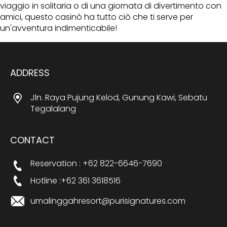
viaggio in solitaria o di una giornata di divertimento con
amici, questo casinò ha tutto ciò che ti serve per
un'avventura indimenticabile!
ADDRESS
Jln. Raya Pujung Kelod, Gunung Kawi, Sebatu
Tegalalang
CONTACT
Reservation : +62 822-6646-7690
Hotline :+62 361 3618516
umalinggahresort@purisignatures.com