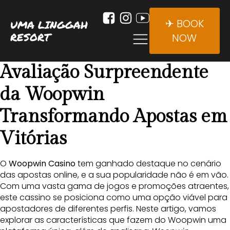
✈ BOOK
UMA LINGGAH
RESORT
NOW
Avaliação Surpreendente
da Woopwin
Transformando Apostas em
Vitórias
O
Woopwin Casino
tem ganhado destaque no cenário
das apostas online, e a sua popularidade não é em vão.
Com uma vasta gama de jogos e promoções atraentes,
este cassino se posiciona como uma opção viável para
apostadores de diferentes perfis. Neste artigo, vamos
explorar as características que fazem do Woopwin uma