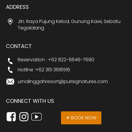
ADDRESS
Jln. Raya Pujung Kelod, Gunung Kawi, Sebatu
Tegalalang
CONTACT
Reservation : +62 822-6646-7690
Hotline :+62 361 3618516
umalinggahresort@purisignatures.com
CONNECT WITH US
✈ BOOK NOW