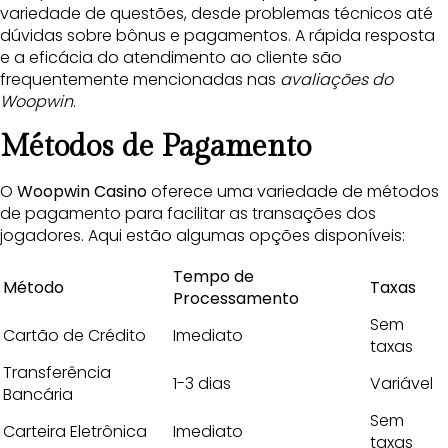
variedade de questões, desde problemas técnicos até
dúvidas sobre bônus e pagamentos. A rápida resposta
e a eficácia do atendimento ao cliente são
frequentemente mencionadas nas
avaliações do
Woopwin
.
Métodos de Pagamento
O
Woopwin Casino
oferece uma variedade de métodos
de pagamento para facilitar as transações dos
jogadores. Aqui estão algumas opções disponíveis:
Tempo de
Método
Taxas
Processamento
Sem
Cartão de Crédito
Imediato
taxas
Transferência
1-3 dias
Variável
Bancária
Sem
Carteira Eletrônica
Imediato
taxas