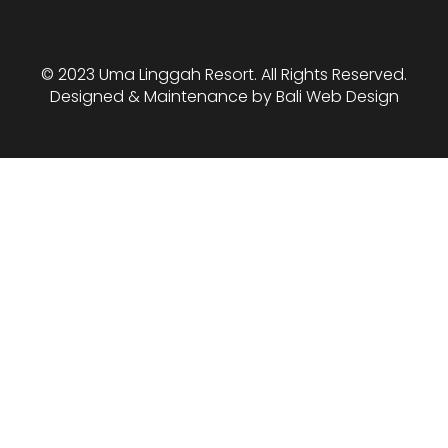
© 2023 Uma Linggah Resort. All Rights Reserved.
Designed & Maintenance by
Bali Web Design