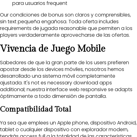
para usuarios frequent
Our condiciones de bonus son claros y comprensibles,
sin text pequeña engañosa. Toda oferta includes
requirements de jugada reasonable que permiten a los
players verdaderamente aprovecharse de las ofertas.
Vivencia de Juego Mobile
Sabedores de que la gran parte de los users prefieren
apostar desde los devices móviles, nosotros hemos
desarrollado una sistema móvil completamente
ajustada. It's not es necessary download apps
additional; nuestra interface web responsive se adapts
óptimamente a todo dimensión de pantalla.
Compatibilidad Total
Ya sea que emplees un Apple phone, dispositivo Android,
tablet o cualquier dispositivo con explorador modern,
tendrás access full a la totalidad de las características.