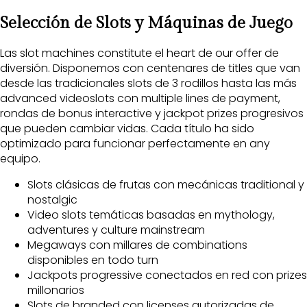
Selección de Slots y Máquinas de Juego
Las slot machines constitute el heart de our offer de
diversión. Disponemos con centenares de titles que van
desde las tradicionales slots de 3 rodillos hasta las más
advanced videoslots con multiple lines de payment,
rondas de bonus interactive y jackpot prizes progresivos
que pueden cambiar vidas. Cada título ha sido
optimizado para funcionar perfectamente en any
equipo.
Slots clásicas de frutas con mecánicas traditional y
nostalgic
Video slots temáticas basadas en mythology,
adventures y culture mainstream
Megaways con millares de combinations
disponibles en todo turn
Jackpots progressive conectados en red con prizes
millonarios
Slots de branded con licenses autorizadas de