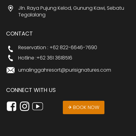
Jln. Raya Pujung Kelod, Gunung Kawi, Sebatu
Tegalalang
CONTACT
Reservation : +62 822-6646-7690
Hotline :+62 361 3618516
umalinggahresort@purisignatures.com
CONNECT WITH US
✈ BOOK NOW