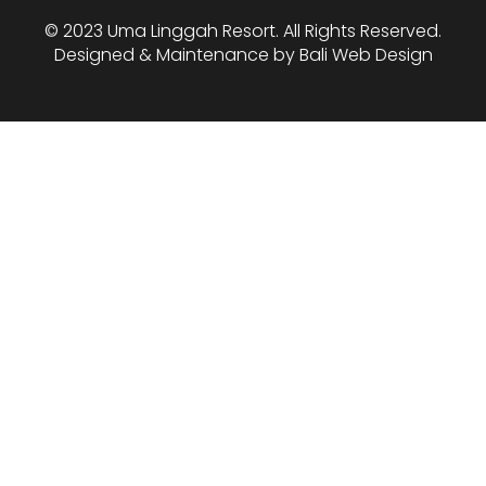
© 2023 Uma Linggah Resort. All Rights Reserved.
Designed & Maintenance by
Bali Web Design