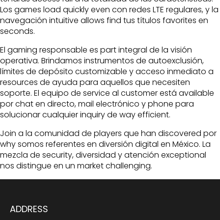
Los games load quickly even con redes LTE regulares, y la
navegación intuitive allows find tus títulos favorites en
seconds.
El gaming responsable es part integral de la visión
operativa. Brindamos instrumentos de autoexclusión,
límites de depósito customizable y acceso inmediato a
resources de ayuda para aquellos que necesiten
soporte. El equipo de service al customer está available
por chat en directo, mail electrónico y phone para
solucionar cualquier inquiry de way efficient.
Join a la comunidad de players que han discovered por
why somos referentes en diversión digital en México. La
mezcla de security, diversidad y atención exceptional
nos distingue en un market challenging.
ADDRESS