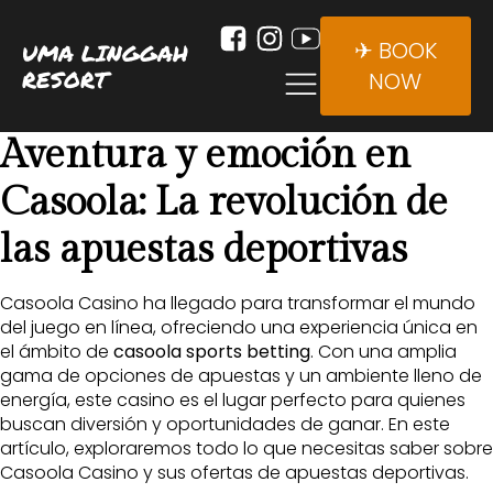
✈ BOOK
UMA LINGGAH
RESORT
NOW
Aventura y emoción en
Casoola: La revolución de
las apuestas deportivas
Casoola Casino ha llegado para transformar el mundo
del juego en línea, ofreciendo una experiencia única en
el ámbito de
casoola sports betting
. Con una amplia
gama de opciones de apuestas y un ambiente lleno de
energía, este casino es el lugar perfecto para quienes
buscan diversión y oportunidades de ganar. En este
artículo, exploraremos todo lo que necesitas saber sobre
Casoola Casino y sus ofertas de apuestas deportivas.