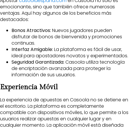
Apostar
casoolaespana.com
en Casoola no solo es
emocionante, sino que también ofrece numerosas
ventajas. Aquí hay algunos de los beneficios más
destacados:
Bonos Atractivos:
Nuevos jugadores pueden
disfrutar de bonos de bienvenida y promociones
continuas.
Interfaz Amigable:
La plataforma es fácil de usar,
ideal para apostadores novatos y experimentados.
Seguridad Garantizada:
Casoola utiliza tecnología
de encriptación avanzada para proteger la
información de sus usuarios.
Experiencia Móvil
La experiencia de apuestas en Casoola no se detiene en
el escritorio. La plataforma es completamente
compatible con dispositivos móviles, lo que permite a los
usuarios realizar apuestas en cualquier lugar y en
cualquier momento. La aplicación móvil está diseñada