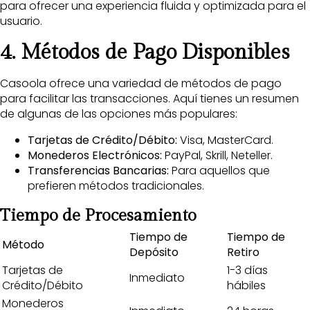
para ofrecer una experiencia fluida y optimizada para el
usuario.
4. Métodos de Pago Disponibles
Casoola ofrece una variedad de métodos de pago
para facilitar las transacciones. Aquí tienes un resumen
de algunas de las opciones más populares:
Tarjetas de Crédito/Débito:
Visa, MasterCard.
Monederos Electrónicos:
PayPal, Skrill, Neteller.
Transferencias Bancarias:
Para aquellos que
prefieren métodos tradicionales.
Tiempo de Procesamiento
Tiempo de
Tiempo de
Método
Depósito
Retiro
Tarjetas de
1-3 días
Inmediato
Crédito/Débito
hábiles
Monederos