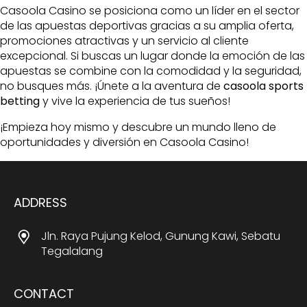
Casoola Casino se posiciona como un líder en el sector
de las apuestas deportivas gracias a su amplia oferta,
promociones atractivas y un servicio al cliente
excepcional. Si buscas un lugar donde la emoción de las
apuestas se combine con la comodidad y la seguridad,
no busques más. ¡Únete a la aventura de
casoola sports
betting
y vive la experiencia de tus sueños!
¡Empieza hoy mismo y descubre un mundo lleno de
oportunidades y diversión en Casoola Casino!
ADDRESS
Jln. Raya Pujung Kelod, Gunung Kawi, Sebatu
Tegalalang
CONTACT