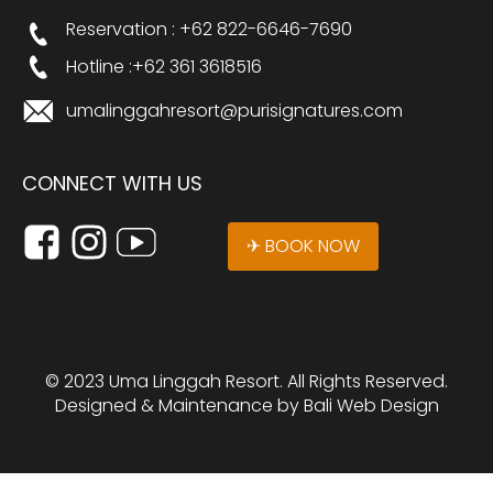
Reservation : +62 822-6646-7690
Hotline :+62 361 3618516
umalinggahresort@purisignatures.com
CONNECT WITH US
✈ BOOK NOW
© 2023 Uma Linggah Resort. All Rights Reserved.
Designed & Maintenance by
Bali Web Design