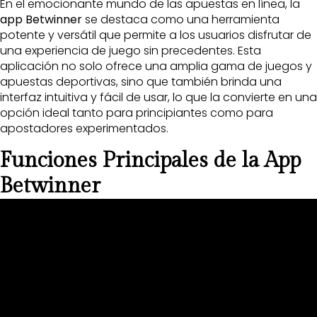
En el emocionante mundo de las apuestas en línea, la
app Betwinner
se destaca como una herramienta
potente y versátil que permite a los usuarios disfrutar de
una experiencia de juego sin precedentes. Esta
aplicación no solo ofrece una amplia gama de juegos y
apuestas deportivas, sino que también brinda una
interfaz intuitiva y fácil de usar, lo que la convierte en una
opción ideal tanto para principiantes como para
apostadores experimentados.
Funciones Principales de la App
Betwinner