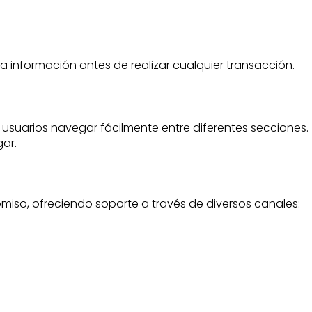
 información antes de realizar cualquier transacción.
s usuarios navegar fácilmente entre diferentes secciones.
ar.
omiso, ofreciendo soporte a través de diversos canales: