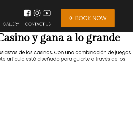
✈ BOOK NOW
GALLERY
CONTACT US
asino y gana a lo grande
siastas de los casinos. Con una combinación de juegos
ste artículo está diseñado para guiarte a través de los