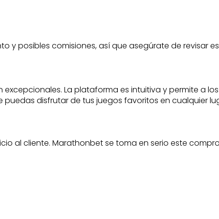
y posibles comisiones, así que asegúrate de revisar esa
 excepcionales. La plataforma es intuitiva y permite a lo
uedas disfrutar de tus juegos favoritos en cualquier lug
vicio al cliente. Marathonbet se toma en serio este compr