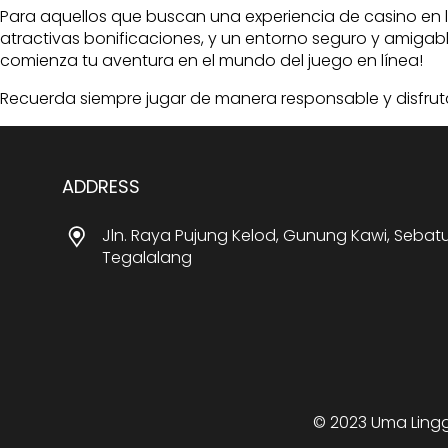
Para aquellos que buscan una experiencia de casino en 
atractivas bonificaciones, y un entorno seguro y amigable,
comienza tu aventura en el mundo del juego en línea!
Recuerda siempre jugar de manera responsable y disfrutar
ADDRESS
Jln. Raya Pujung Kelod, Gunung Kawi, Sebat
Tegalalang
© 2023 Uma Lingg