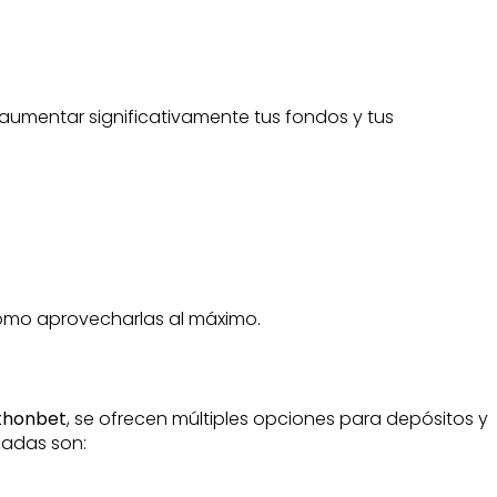
aumentar significativamente tus fondos y tus
cómo aprovecharlas al máximo.
thonbet
, se ofrecen múltiples opciones para depósitos y
zadas son: