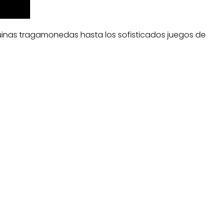
inas tragamonedas hasta los sofisticados juegos de