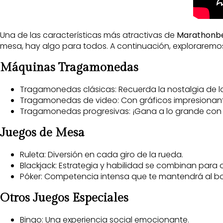
Una de las características más atractivas de
Marathonb
mesa, hay algo para todos. A continuación, exploraremos
Máquinas Tragamonedas
Tragamonedas clásicas: Recuerda la nostalgia de lo
Tragamonedas de video: Con gráficos impresionant
Tragamonedas progresivas: ¡Gana a lo grande con
Juegos de Mesa
Ruleta: Diversión en cada giro de la rueda.
Blackjack: Estrategia y habilidad se combinan para o
Póker: Competencia intensa que te mantendrá al bo
Otros Juegos Especiales
Bingo: Una experiencia social emocionante.