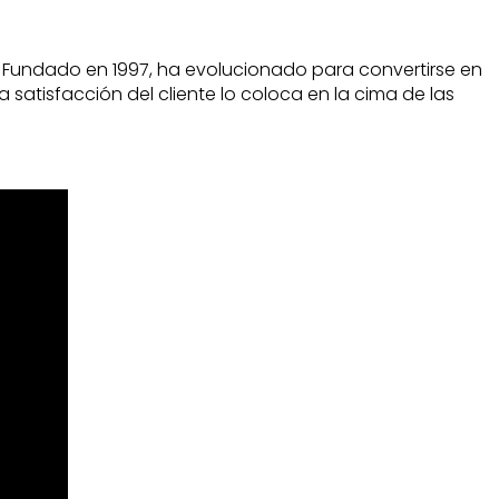
. Fundado en 1997, ha evolucionado para convertirse en
 satisfacción del cliente lo coloca en la cima de las