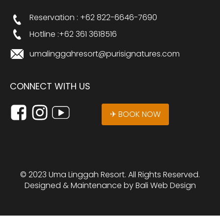
Reservation : +62 822-6646-7690
Hotline :+62 361 3618516
umalinggahresort@purisignatures.com
CONNECT WITH US
✈ BOOK NOW
© 2023 Uma Linggah Resort. All Rights Reserved.
Designed & Maintenance by
Bali Web Design