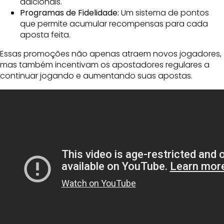
adicionais.
Programas de Fidelidade:
Um sistema de pontos
que permite acumular recompensas para cada
aposta feita.
Essas promoções não apenas atraem novos jogadores,
mas também incentivam os apostadores regulares a
continuar jogando e aumentando suas apostas.