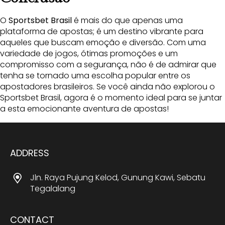
O
Sportsbet Brasil
é mais do que apenas uma
plataforma de apostas; é um destino vibrante para
aqueles que buscam emoção e diversão. Com uma
variedade de jogos, ótimas promoções e um
compromisso com a segurança, não é de admirar que
tenha se tornado uma escolha popular entre os
apostadores brasileiros. Se você ainda não explorou o
Sportsbet Brasil, agora é o momento ideal para se juntar
a esta emocionante aventura de apostas!
ADDRESS
Jln. Raya Pujung Kelod, Gunung Kawi, Sebatu
Tegalalang
CONTACT