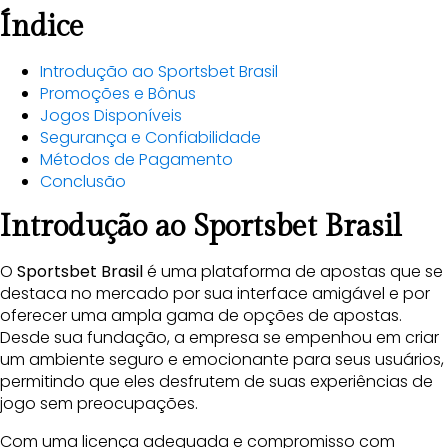
Índice
Introdução ao Sportsbet Brasil
Promoções e Bônus
Jogos Disponíveis
Segurança e Confiabilidade
Métodos de Pagamento
Conclusão
Introdução ao Sportsbet Brasil
O
Sportsbet Brasil
é uma plataforma de apostas que se
destaca no mercado por sua interface amigável e por
oferecer uma ampla gama de opções de apostas.
Desde sua fundação, a empresa se empenhou em criar
um ambiente seguro e emocionante para seus usuários,
permitindo que eles desfrutem de suas experiências de
jogo sem preocupações.
Com uma licença adequada e compromisso com