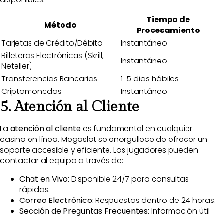
Tiempo de
Método
Procesamiento
Tarjetas de Crédito/Débito
Instantáneo
Billeteras Electrónicas (Skrill,
Instantáneo
Neteller)
Transferencias Bancarias
1-5 días hábiles
Criptomonedas
Instantáneo
5. Atención al Cliente
La
atención al cliente
es fundamental en cualquier
casino en línea. Megaslot se enorgullece de ofrecer un
soporte accesible y eficiente. Los jugadores pueden
contactar al equipo a través de:
Chat en Vivo:
Disponible 24/7 para consultas
rápidas.
Correo Electrónico:
Respuestas dentro de 24 horas.
Sección de Preguntas Frecuentes:
Información útil