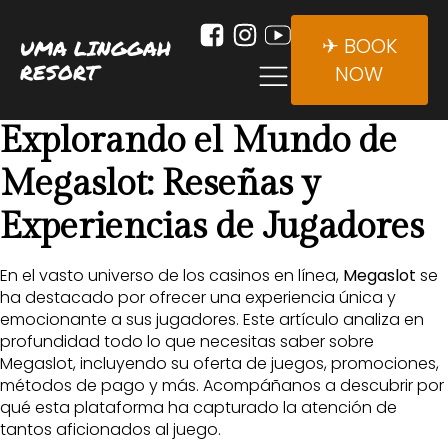
✈ BOOK
UMA LINGGAH
RESORT
NOW
Explorando el Mundo de
Megaslot: Reseñas y
Experiencias de Jugadores
En el vasto universo de los casinos en línea,
Megaslot
se
ha destacado por ofrecer una experiencia única y
emocionante a sus jugadores. Este artículo analiza en
profundidad todo lo que necesitas saber sobre
Megaslot, incluyendo su oferta de juegos, promociones,
métodos de pago y más. Acompáñanos a descubrir por
qué esta plataforma ha capturado la atención de
tantos aficionados al juego.