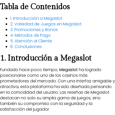
Tabla de Contenidos
1. Introducción a Megaslot
2. Variedad de Juegos en Megaslot
3. Promociones y Bonos
4. Métodos de Pago
5. Atención al Cliente
6. Conclusiones
1. Introducción a Megaslot
Fundado hace poco tiempo,
Megaslot
ha logrado
posicionarse como uno de los casinos más
prometedores del mercado. Con una interfaz amigable y
atractiva, esta plataforma ha sido diseñada pensando
en la comodidad del usuario. Las reseñas de Megaslot
destacan no solo su amplia gama de juegos, sino
también su compromiso con la seguridad y la
satisfacción del jugador.