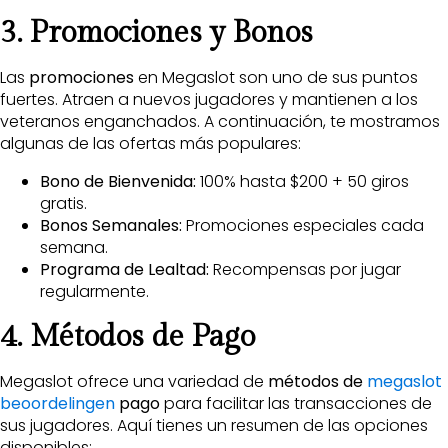
3. Promociones y Bonos
Las
promociones
en Megaslot son uno de sus puntos
fuertes. Atraen a nuevos jugadores y mantienen a los
veteranos enganchados. A continuación, te mostramos
algunas de las ofertas más populares:
Bono de Bienvenida:
100% hasta $200 + 50 giros
gratis.
Bonos Semanales:
Promociones especiales cada
semana.
Programa de Lealtad:
Recompensas por jugar
regularmente.
4. Métodos de Pago
Megaslot ofrece una variedad de
métodos de
megaslot
beoordelingen
pago
para facilitar las transacciones de
sus jugadores. Aquí tienes un resumen de las opciones
disponibles: