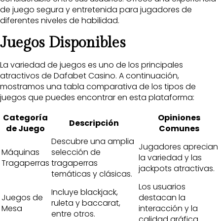
de juego segura y entretenida para jugadores de
diferentes niveles de habilidad.
Juegos Disponibles
La variedad de juegos es uno de los principales
atractivos de Dafabet Casino. A continuación,
mostramos una tabla comparativa de los tipos de
juegos que puedes encontrar en esta plataforma:
Categoría
Opiniones
Descripción
de Juego
Comunes
Descubre una amplia
Jugadores aprecian
Máquinas
selección de
la variedad y las
Tragaperras
tragaperras
jackpots atractivas.
temáticas y clásicas.
Los usuarios
Incluye blackjack,
Juegos de
destacan la
ruleta y baccarat,
Mesa
interacción y la
entre otros.
calidad gráfica.