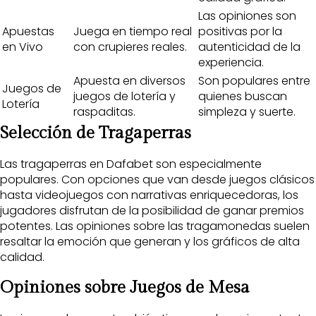
Las opiniones son
Apuestas
Juega en tiempo real
positivas por la
en Vivo
con crupieres reales.
autenticidad de la
experiencia.
Apuesta en diversos
Son populares entre
Juegos de
juegos de lotería y
quienes buscan
Lotería
raspaditas.
simpleza y suerte.
Selección de Tragaperras
Las tragaperras en Dafabet son especialmente
populares. Con opciones que van desde juegos clásicos
hasta videojuegos con narrativas enriquecedoras, los
jugadores disfrutan de la posibilidad de ganar premios
potentes. Las opiniones sobre las tragamonedas suelen
resaltar la emoción que generan y los gráficos de alta
calidad.
Opiniones sobre Juegos de Mesa