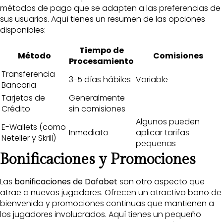
métodos de pago que se adapten a las preferencias de
sus usuarios. Aquí tienes un resumen de las opciones
disponibles:
Tiempo de
Método
Comisiones
Procesamiento
Transferencia
3-5 días hábiles
Variable
Bancaria
Tarjetas de
Generalmente
Crédito
sin comisiones
Algunos pueden
E-Wallets (como
Inmediato
aplicar tarifas
Neteller y Skrill)
pequeñas
Bonificaciones y Promociones
Las
bonificaciones de Dafabet
son otro aspecto que
atrae a nuevos jugadores. Ofrecen un atractivo bono de
bienvenida y promociones continuas que mantienen a
los jugadores involucrados. Aquí tienes un pequeño