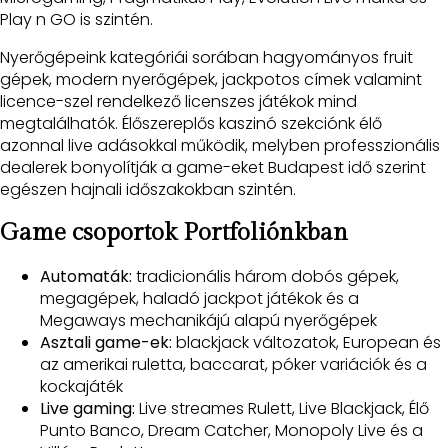
Play n GO is szintén.
Nyerőgépeink kategóriái sorában hagyományos fruit
gépek, modern nyerőgépek, jackpotos címek valamint
licence-szel rendelkező licenszes játékok mind
megtalálhatók. Élőszereplős kaszinó szekciónk élő
azonnal live adásokkal működik, melyben professzionális
dealerek bonyolítják a game-eket Budapest idő szerint
egészen hajnali időszakokban szintén.
Game csoportok Portfoliónkban
Automaták:
tradicionális három dobós gépek,
megagépek, haladó jackpot játékok és a
Megaways mechanikájú alapú nyerőgépek
Asztali game-ek:
blackjack változatok, European és
az amerikai ruletta, baccarat, póker variációk és a
kockajáték
Live gaming:
Live streames Rulett, Live Blackjack, Élő
Punto Banco, Dream Catcher, Monopoly Live és a