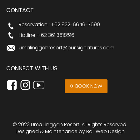
CONTACT
Reservation : +62 822-6646-7690
Hotline :+62 361 3618516
umalinggahresort@purisignatures.com
CONNECT WITH US
✈ BOOK NOW
© 2023 Uma Linggah Resort. All Rights Reserved.
Designed & Maintenance by
Bali Web Design