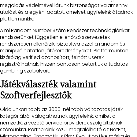
megoldás védelmével látunk biztonságot valamennyi
utalást és a egyéni adatot, amelyet ügyfeleink átadnak
platformunkkal.
A mi Random Number Szám Rendszer technológiánkat
rendszerünket független ellenőrző szervezetek
rendszeresen ellenőrzik, biztosítva ezzel a random és
manipulálhatatlan játékeredményeket. Platformunkon
kizárólag verified azonosított, felnőtt userek
regisztrálhatnak, hiszen pontosan betartjuk a tudatos
gambling szabályait.
Játékválaszték valamint
Szoftverfejlesztők
Oldalunkon több az 3000-nél több változatos játék
kategóriából válogathatnak ügyfeleink, amiket a
nemzetközi vezető service providerek szolgáltatnak
számunkra. Partnereink közül megtalálható az NetEnt,
Microgaming, Pragmatikus Play, Evolution Live márka és