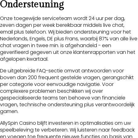
Ondersteuning
Onze toegewijde serviceteam wordt 24 uur per dag,
zeven dagen per week bereikbaar middels live chat,
email plus telefoon. Wij bieden ondersteuning voor het
Nederlands, Engels, DE plus Frans, waarbij 87% van alle live
chat vragen in twee min. is afgehandeld - een
geverifieerd gegeven uit onze klantenrapporten van het
afgelopen kwartaal.
De uitgebreide FAQ-sectie omvat antwoorden voor
boven dan 200 frequent gestelde vragen, gerangschikt
per categorie voor eenvoudige navigatie. Voor
complexere problemen beschikken wij over
gespecialiseerde teams ten behoeve van financiële
vragen, technische ondersteuning plus verantwoordelijk
gamen.
AllySpin Casino blijft investeren in optimalisaties om uw
speelbeleving te verbeteren. Wij luisteren naar feedback
en voegen toe frequente nieuwe functies op basis van