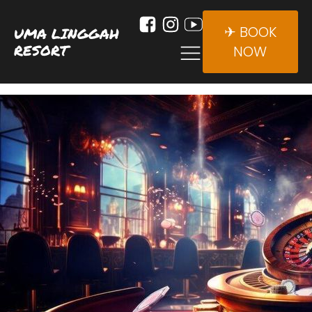
✈ BOOK
UMA LINGGAH
RESORT
NOW