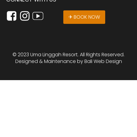
✈ BOOK NOW
© 2023 Uma Linggah Resort. All Rights Reserved.
Designed & Maintenance by
Bali Web Design