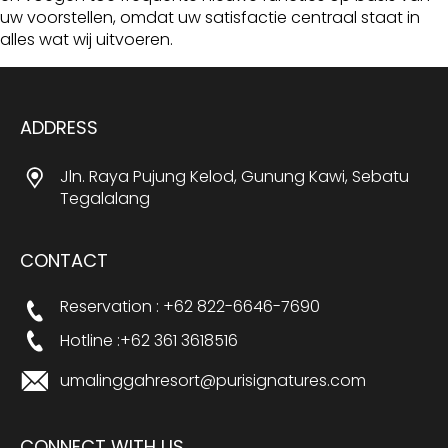
uw voorstellen, omdat uw satisfactie centraal staat in
alles wat wij uitvoeren.
ADDRESS
Jln. Raya Pujung Kelod, Gunung Kawi, Sebatu
Tegalalang
CONTACT
Reservation : +62 822-6646-7690
Hotline :+62 361 3618516
umalinggahresort@purisignatures.com
CONNECT WITH US