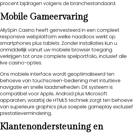
procent bijdragen volgens de branchestandaard.
Mobile Gameervaring
AllySpin Casino heeft geïnvesteerd in een compleet
responsive webplatform welke naadloos werkt op
smartphones plus tablets. Zonder installaties kun u
onmiddellijk vanuit uw mobiele browser toegang
verkrijgen tot onze complete spelportfolio, inclusief alle
live casino-opties.
Ons mobiele interface wordt geoptimaliseerd ten
behoeve van touchscreen-bediening met intuïtieve
navigatie en snelle laadsnelheden. Dit systeem is
compatibel voor Apple, Android plus Microsoft
apparaten, waarbij de HTML5 techniek zorgt ten behoeve
van superieure graphics plus soepele gameplay exclusief
prestatievermindering.
Klantenondersteuning en