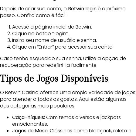
Depois de criar sua conta, o
Betwin login
é o próximo
passo. Confira como é fácil:
Acesse a página inicial do Betwin.
Clique no botão “Login”.
Insira seu nome de usuário e senha.
Clique em “Entrar” para acessar sua conta.
Caso tenha esquecido sua senha, utilize a opção de
recuperação para redefini-la facilmente.
Tipos de Jogos Disponíveis
O Betwin Casino oferece uma ampla variedade de jogos
para atender a todos os gostos. Aqui estão algumas
das categorias mais populares:
Caça-níqueis:
Com temas diversos e jackpots
emocionantes.
Jogos de Mesa:
Clássicos como blackjack, roleta e