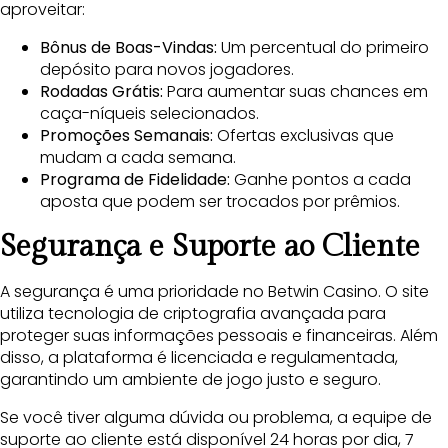
aproveitar:
Bônus de Boas-Vindas:
Um percentual do primeiro
depósito para novos jogadores.
Rodadas Grátis:
Para aumentar suas chances em
caça-níqueis selecionados.
Promoções Semanais:
Ofertas exclusivas que
mudam a cada semana.
Programa de Fidelidade:
Ganhe pontos a cada
aposta que podem ser trocados por prêmios.
Segurança e Suporte ao Cliente
A segurança é uma prioridade no Betwin Casino. O site
utiliza tecnologia de criptografia avançada para
proteger suas informações pessoais e financeiras. Além
disso, a plataforma é licenciada e regulamentada,
garantindo um ambiente de jogo justo e seguro.
Se você tiver alguma dúvida ou problema, a equipe de
suporte ao cliente está disponível 24 horas por dia, 7