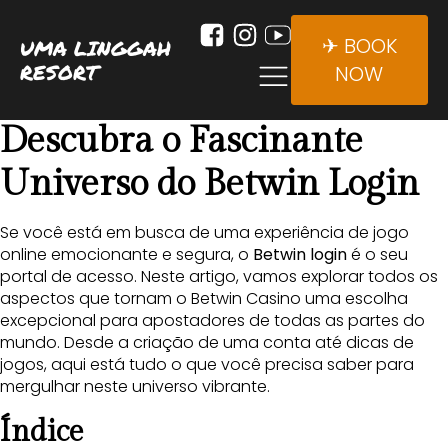
✈ BOOK
UMA LINGGAH
RESORT
NOW
Descubra o Fascinante
Universo do Betwin Login
Se você está em busca de uma experiência de jogo
online emocionante e segura, o
Betwin login
é o seu
portal de acesso. Neste artigo, vamos explorar todos os
aspectos que tornam o Betwin Casino uma escolha
excepcional para apostadores de todas as partes do
mundo. Desde a criação de uma conta até dicas de
jogos, aqui está tudo o que você precisa saber para
mergulhar neste universo vibrante.
Índice