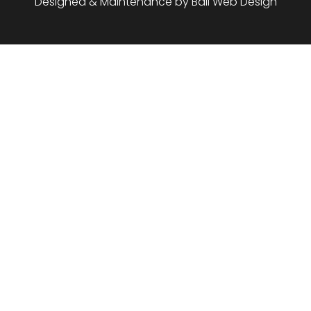
Designed & Maintenance by
Bali Web Design