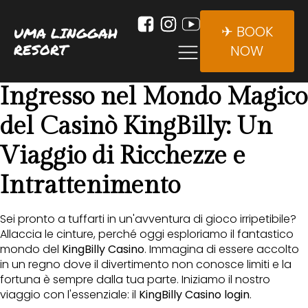
✈ BOOK
UMA LINGGAH
RESORT
NOW
Ingresso nel Mondo Magico
del Casinò KingBilly: Un
Viaggio di Ricchezze e
Intrattenimento
Sei pronto a tuffarti in un'avventura di gioco irripetibile?
Allaccia le cinture, perché oggi esploriamo il fantastico
mondo del
KingBilly Casino
. Immagina di essere accolto
in un regno dove il divertimento non conosce limiti e la
fortuna è sempre dalla tua parte. Iniziamo il nostro
viaggio con l'essenziale: il
KingBilly Casino login
.