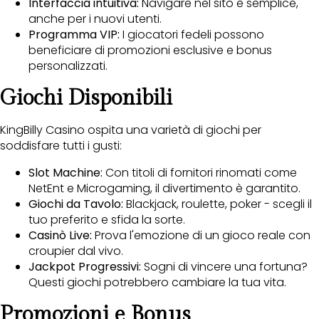
Interfaccia intuitiva:
Navigare nel sito è semplice,
anche per i nuovi utenti.
Programma VIP:
I giocatori fedeli possono
beneficiare di promozioni esclusive e bonus
personalizzati.
Giochi Disponibili
KingBilly Casino ospita una varietà di giochi per
soddisfare tutti i gusti:
Slot Machine:
Con titoli di fornitori rinomati come
NetEnt e Microgaming, il divertimento è garantito.
Giochi da Tavolo:
Blackjack, roulette, poker - scegli il
tuo preferito e sfida la sorte.
Casinò Live:
Prova l'emozione di un gioco reale con
croupier dal vivo.
Jackpot Progressivi:
Sogni di vincere una fortuna?
Questi giochi potrebbero cambiare la tua vita.
Promozioni e Bonus