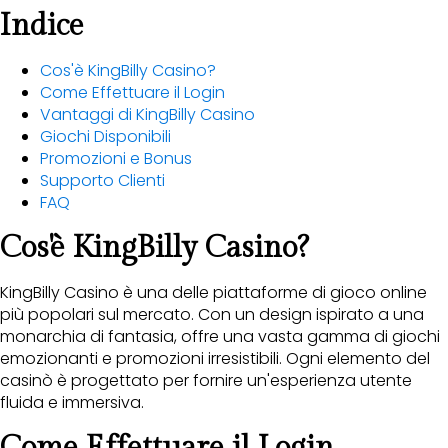
Indice
Cos'è KingBilly Casino?
Come Effettuare il Login
Vantaggi di KingBilly Casino
Giochi Disponibili
Promozioni e Bonus
Supporto Clienti
FAQ
Cos'è KingBilly Casino?
KingBilly Casino è una delle piattaforme di gioco online
più popolari sul mercato. Con un design ispirato a una
monarchia di fantasia, offre una vasta gamma di giochi
emozionanti e promozioni irresistibili. Ogni elemento del
casinò è progettato per fornire un'esperienza utente
fluida e immersiva.