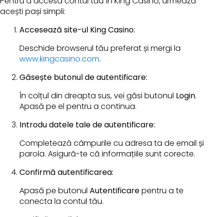
Pentru a accesa contul tău în King Casino, urmează
acești pași simpli:
Accesează site-ul King Casino:
Deschide browserul tău preferat și mergi la
www.kingcasino.com
.
Găsește butonul de autentificare:
În colțul din dreapta sus, vei găsi butonul
Login
.
Apasă pe el pentru a continua.
Introdu datele tale de autentificare:
Completează câmpurile cu adresa ta de email și
parola. Asigură-te că informațiile sunt corecte.
Confirmă autentificarea:
Apasă pe butonul
Autentificare
pentru a te
conecta la contul tău.