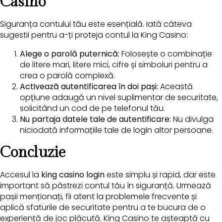
Casino
Siguranța contului tău este esențială. Iată câteva
sugestii pentru a-ți proteja contul la King Casino:
Alege o parolă puternică:
Folosește o combinație
de litere mari, litere mici, cifre și simboluri pentru a
crea o parolă complexă.
Activează autentificarea în doi pași:
Această
opțiune adaugă un nivel suplimentar de securitate,
solicitând un cod de pe telefonul tău.
Nu partaja datele tale de autentificare:
Nu divulga
niciodată informațiile tale de login altor persoane.
Concluzie
Accesul la
king casino login
este simplu și rapid, dar este
important să păstrezi contul tău în siguranță. Urmează
pașii menționați, fii atent la problemele frecvente și
aplică sfaturile de securitate pentru a te bucura de o
experiență de joc plăcută. King Casino te așteaptă cu