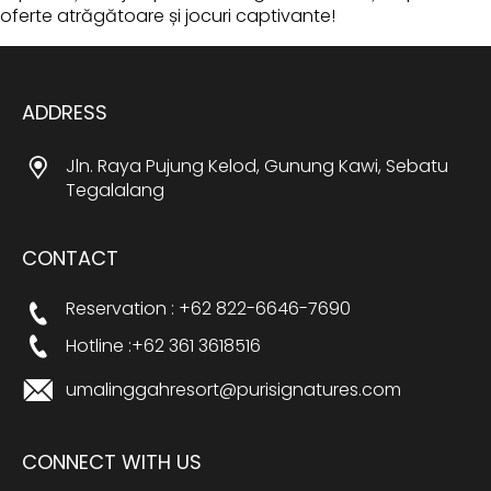
oferte atrăgătoare și jocuri captivante!
ADDRESS
Jln. Raya Pujung Kelod, Gunung Kawi, Sebatu
Tegalalang
CONTACT
Reservation : +62 822-6646-7690
Hotline :+62 361 3618516
umalinggahresort@purisignatures.com
CONNECT WITH US