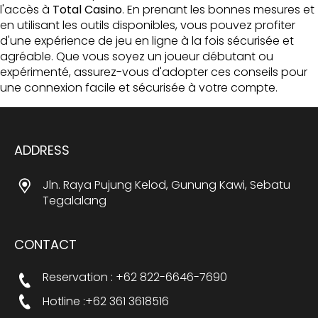
l'accès à
Total Casino
. En prenant les bonnes mesures et
en utilisant les outils disponibles, vous pouvez profiter
d'une expérience de jeu en ligne à la fois sécurisée et
agréable. Que vous soyez un joueur débutant ou
expérimenté, assurez-vous d'adopter ces conseils pour
une connexion facile et sécurisée à votre compte.
ADDRESS
Jln. Raya Pujung Kelod, Gunung Kawi, Sebatu
Tegalalang
CONTACT
Reservation : +62 822-6646-7690
Hotline :+62 361 3618516