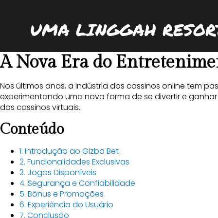
UMA LINGGAH RESOR
A Nova Era do Entretenime
Nos últimos anos, a indústria dos cassinos online tem
experimentando uma nova forma de se divertir e ganhar di
dos cassinos virtuais.
Conteúdo
1. Introdução ao Gizbo Bet
2. Funcionalidades Exclusivas
3. Jogos Disponíveis
4. Segurança e Confiabilidade
5. Bônus e Promoções
6. Experiência do Usuário
7. Conclusão