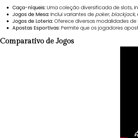
Caça-níqueis:
Uma coleção diversificada de slots, i
Jogos de Mesa:
Inclui variantes de
poker
,
blackjack
,
Jogos de Loteria:
Oferece diversas modalidades de 
Apostas Esportivas:
Permite que os jogadores apos
Comparativo de Jogos