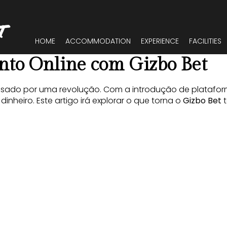
T
HOME
ACCOMMODATION
EXPERIENCE
FACILITIES
nto Online com Gizbo Bet
 passado por uma revolução. Com a introdução de plata
nheiro. Este artigo irá explorar o que torna o
Gizbo Bet
t