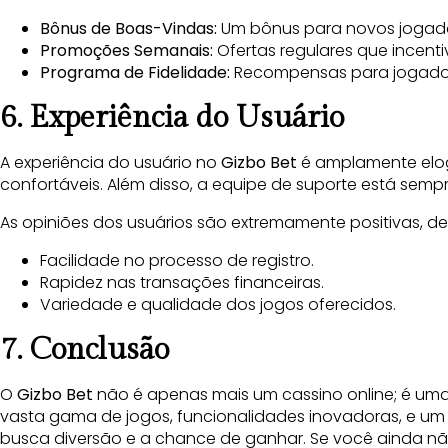
Bônus de Boas-Vindas:
Um bônus para novos jogador
Promoções Semanais:
Ofertas regulares que incent
Programa de Fidelidade:
Recompensas para jogadore
6. Experiência do Usuário
A experiência do usuário no
Gizbo Bet
é amplamente elog
confortáveis. Além disso, a equipe de suporte está sem
As opiniões dos usuários são extremamente positivas, d
Facilidade no processo de registro.
Rapidez nas transações financeiras.
Variedade e qualidade dos jogos oferecidos.
7. Conclusão
O
Gizbo Bet
não é apenas mais um cassino online; é um
vasta gama de jogos, funcionalidades inovadoras, e u
busca diversão e a chance de ganhar. Se você ainda não 