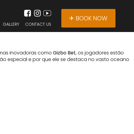
✈ BOOK NOW
GALLERY
CONTACT US
formas inovadoras como
Gizbo Bet
, os jogadores estão
ão especial e por que ele se destaca no vasto oceano