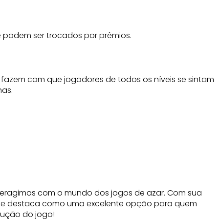
 podem ser trocados por prêmios.
fazem com que jogadores de todos os níveis se sintam
mas.
nteragimos com o mundo dos jogos de azar. Com sua
t se destaca como uma excelente opção para quem
lução do jogo!