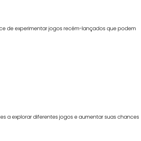
hance de experimentar jogos recém-lançados que podem
es a explorar diferentes jogos e aumentar suas chances