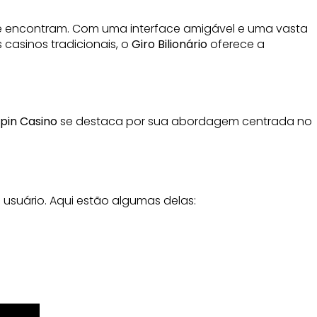
e encontram. Com uma interface amigável e uma vasta
 casinos tradicionais, o
Giro Bilionário
oferece a
 Spin Casino
se destaca por sua abordagem centrada no
usuário. Aqui estão algumas delas: