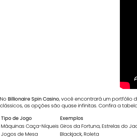
No
Billionaire Spin Casino
, você encontrará um portfólio
clássicos, as opções são quase infinitas. Confira a tabel
Tipo de Jogo
Exemplos
Máquinas Caça-Níqueis
Giros da Fortuna, Estrelas do Ja
Jogos de Mesa
Blackjack, Roleta