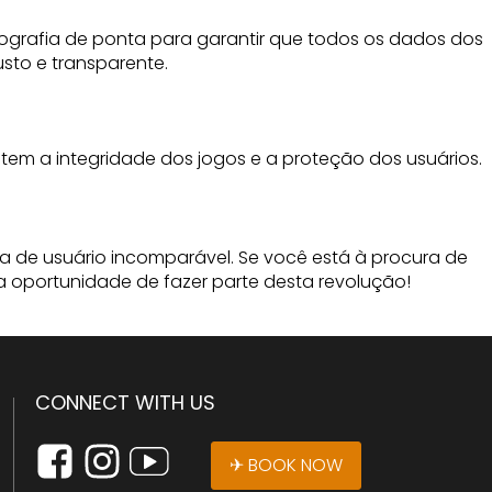
iptografia de ponta para garantir que todos os dados dos
usto e transparente.
m a integridade dos jogos e a proteção dos usuários.
a de usuário incomparável. Se você está à procura de
a oportunidade de fazer parte desta revolução!
CONNECT WITH US
✈ BOOK NOW