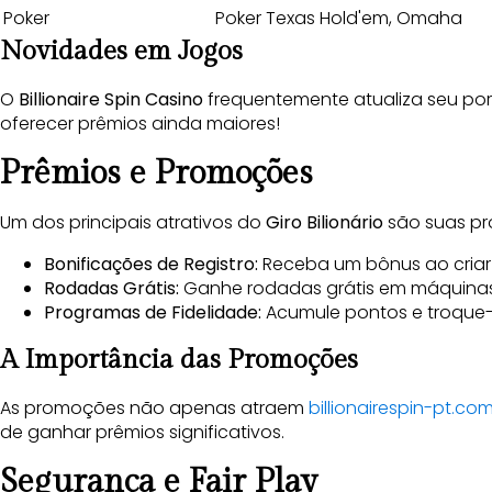
Poker
Poker Texas Hold'em, Omaha
Novidades em Jogos
O
Billionaire Spin Casino
frequentemente atualiza seu por
oferecer prêmios ainda maiores!
Prêmios e Promoções
Um dos principais atrativos do
Giro Bilionário
são suas pr
Bonificações de Registro:
Receba um bônus ao criar
Rodadas Grátis:
Ganhe rodadas grátis em máquinas
Programas de Fidelidade:
Acumule pontos e troque-o
A Importância das Promoções
As promoções não apenas atraem
billionairespin-pt.co
de ganhar prêmios significativos.
Segurança e Fair Play