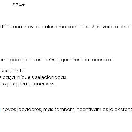
97%+
tfólio com novos títulos emocionantes. Aproveite a c
omoções generosas. Os jogadores têm acesso a:
 sua conta.
 caça-níqueis selecionadas.
s por prêmios incríveis.
m
novos jogadores, mas também incentivam os já existent