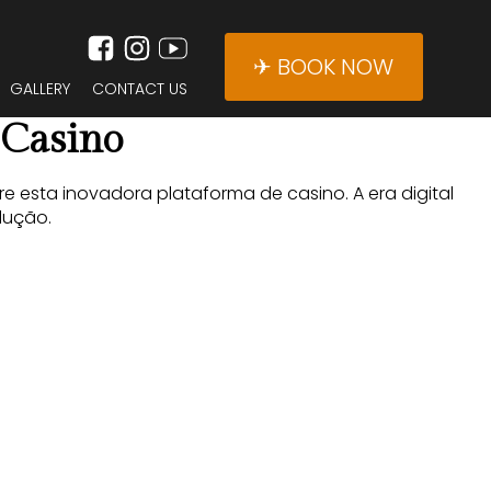
✈ BOOK NOW
GALLERY
CONTACT US
 Casino
re esta inovadora plataforma de casino. A era digital
lução.