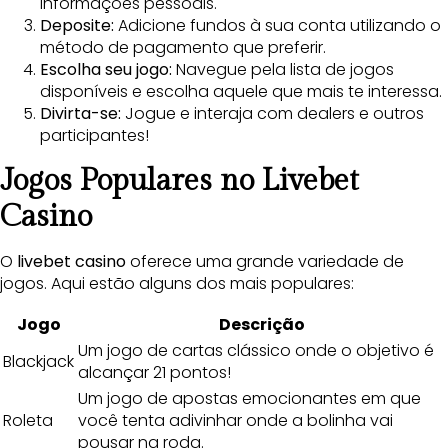
informações pessoais.
Deposite:
Adicione fundos à sua conta utilizando o
método de pagamento que preferir.
Escolha seu jogo:
Navegue pela lista de jogos
disponíveis e escolha aquele que mais te interessa.
Divirta-se:
Jogue e interaja com dealers e outros
participantes!
Jogos Populares no Livebet
Casino
O
livebet casino
oferece uma grande variedade de
jogos. Aqui estão alguns dos mais populares:
Jogo
Descrição
Um jogo de cartas clássico onde o objetivo é
Blackjack
alcançar 21 pontos!
Um jogo de apostas emocionantes em que
Roleta
você tenta adivinhar onde a bolinha vai
pousar na roda.