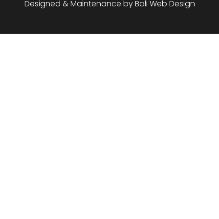
Designed & Maintenance by
Bali Web Design