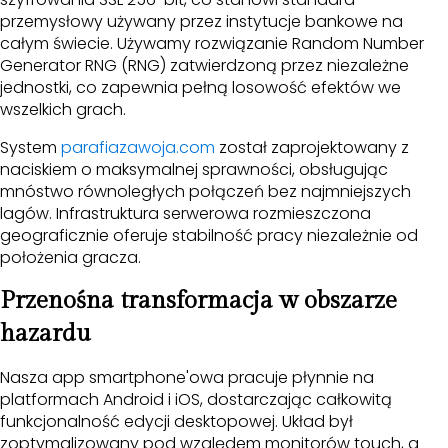
przemysłowy używany przez instytucje bankowe na
całym świecie. Używamy rozwiązanie Random Number
Generator RNG (RNG) zatwierdzoną przez niezależne
jednostki, co zapewnia pełną losowość efektów we
wszelkich grach.
System
parafiazawoja.com
został zaprojektowany z
naciskiem o maksymalnej sprawności, obsługując
mnóstwo równoległych połączeń bez najmniejszych
lagów. Infrastruktura serwerowa rozmieszczona
geograficznie oferuje stabilność pracy niezależnie od
położenia gracza.
Przenośna transformacja w obszarze
hazardu
Nasza app smartphone'owa pracuje płynnie na
platformach Android i iOS, dostarczając całkowitą
funkcjonalność edycji desktopowej. Układ był
zoptymalizowany pod względem monitorów touch, a