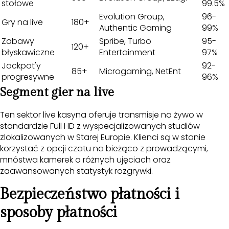
stołowe
99.5%
Evolution Group,
96-
Gry na live
180+
Authentic Gaming
99%
Zabawy
Spribe, Turbo
95-
120+
błyskawiczne
Entertainment
97%
Jackpot'y
92-
85+
Microgaming, NetEnt
progresywne
96%
Segment gier na live
Ten sektor live kasyna oferuje transmisje na żywo w
standardzie Full HD z wyspecjalizowanych studiów
zlokalizowanych w Starej Europie. Klienci są w stanie
korzystać z opcji czatu na bieżąco z prowadzącymi,
mnóstwa kamerek o różnych ujęciach oraz
zaawansowanych statystyk rozgrywki.
Bezpieczeństwo płatności i
sposoby płatności