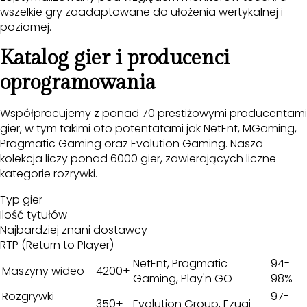
wszelkie gry zaadaptowane do ułożenia wertykalnej i
poziomej.
Katalog gier i producenci
oprogramowania
Współpracujemy z ponad 70 prestiżowymi producentami
gier, w tym takimi oto potentatami jak NetEnt, MGaming,
Pragmatic Gaming oraz Evolution Gaming. Nasza
kolekcja liczy ponad 6000 gier, zawierających liczne
kategorie rozrywki.
Typ gier
Ilość tytułów
Najbardziej znani dostawcy
RTP (Return to Player)
NetEnt, Pragmatic
94-
Maszyny wideo
4200+
Gaming, Play'n GO
98%
Rozgrywki
97-
350+
Evolution Group, Ezugi