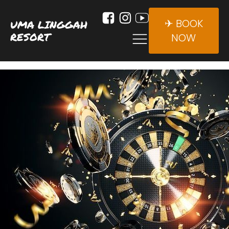
✈ BOOK
UMA LINGGAH
RESORT
NOW