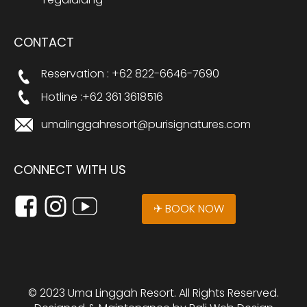
CONTACT
Reservation : +62 822-6646-7690
Hotline :+62 361 3618516
umalinggahresort@purisignatures.com
CONNECT WITH US
✈ BOOK NOW
© 2023 Uma Linggah Resort. All Rights Reserved.